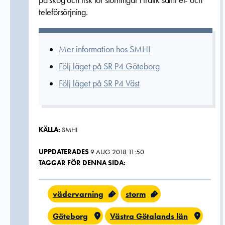
på skog och risk för störningar i trafik samt el- och
teleförsörjning.
Mer information hos SMHI
Följ läget på SR P4 Göteborg
Följ läget på SR P4 Väst
KÄLLA:
SMHI
UPPDATERADES
9 AUG 2018 11:50
TAGGAR FÖR DENNA SIDA:
vädervarning
storm
Göteborg
Västra Götalands län