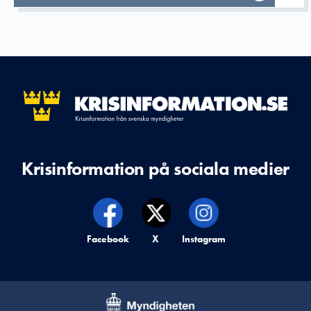
Krisinformation på sociala medier
Krisinformation på,
Facebook
Krisinformation på,
X
Krisinformation på,
Instagram