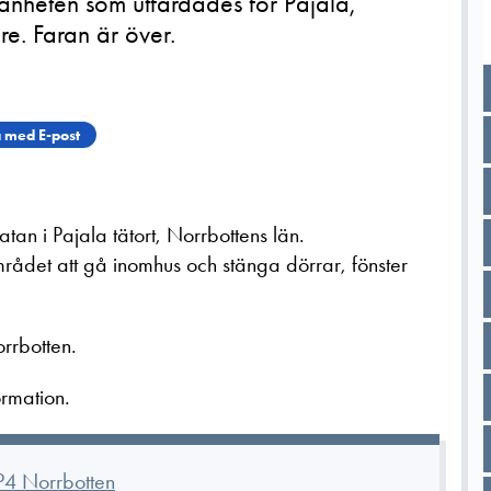
mänheten som utfärdades för Pajala,
re. Faran är över.
 med E-post
gatan i Pajala tätort, Norrbottens län.
ådet att gå inomhus och stänga dörrar, fönster
rrbotten.
ormation.
P4 Norrbotten