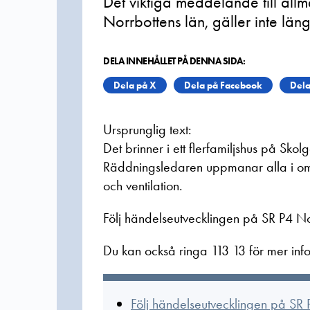
Det viktiga meddelande till all
Norrbottens län, gäller inte läng
DELA INNEHÅLLET PÅ DENNA SIDA:
Dela på X
Dela på Facebook
Dela
Ursprunglig text:
Det brinner i ett flerfamiljshus på Skol
Räddningsledaren uppmanar alla i omr
och ventilation.
Följ händelseutvecklingen på SR P4 No
Du kan också ringa 113 13 för mer inf
Följ händelseutvecklingen på SR 