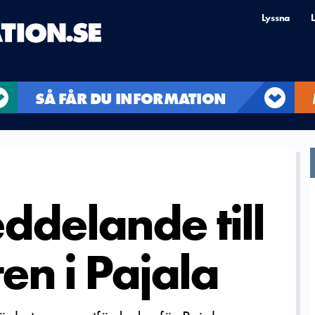
Lyssna
L
SÅ FÅR DU INFORMATION
ddelande till
en i Pajala