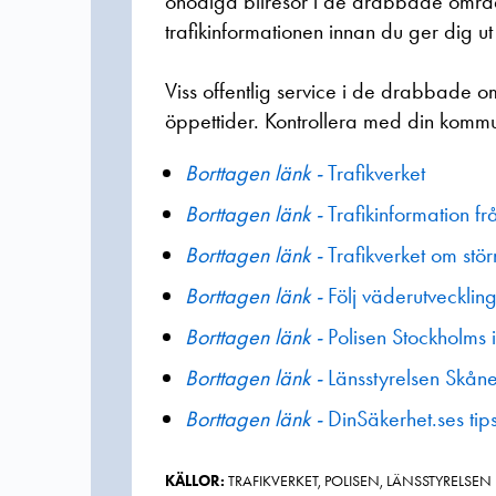
onödiga bilresor i de drabbade områ
trafikinformationen innan du ger dig ut
Viss offentlig service i de drabbade
öppettider. Kontrollera med din komm
Borttagen länk -
Trafikverket
Borttagen länk -
Trafikinformation fr
Borttagen länk -
Trafikverket om stö
Borttagen länk -
Följ väderutveckli
Borttagen länk -
Polisen Stockholms 
Borttagen länk -
Länsstyrelsen Skån
Borttagen länk -
DinSäkerhet.ses tips 
KÄLLOR:
TRAFIKVERKET, POLISEN, LÄNSSTYRELSEN