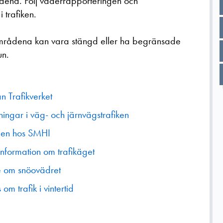
dena. Följ väderrapporteringen och
 i trafiken.
 områdena kan vara stängd eller ha begränsade
un.
ån Trafikverket
rningar i väg- och järnvägstrafiken
ngen hos SMHI
information om trafikäget
e om snöovädret
om trafik i vintertid