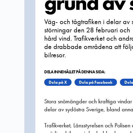
grund av
Väg- och tågtrafiken i delar a
störningar den 28 februari och
hård vind. Trafikverket och an
de drabbade områdena att följ
bilresor.
DELA INNEHÅLLET PÅ DENNA SIDA:
Dela på X
Dela på Facebook
Dela
Stora snömängder och kraftiga vindar h
delar av sydöstra Sverige, bland anna
Trafikverket, Länsstyrelsen och Polisen u