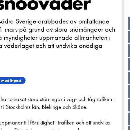
 snöoväder
v södra Sverige drabbades av omfattande
 1 mars på grund av stora snömängder och
dra myndigheter uppmanade allmänheten i
a väderläget och att undvika onödiga
 med E-post
ar orsakat stora störningar i väg- och tågtrafiken i
t i Stockholms län, Blekinge och Skåne.
ppmanar till försiktighet i trafiken och att undvika