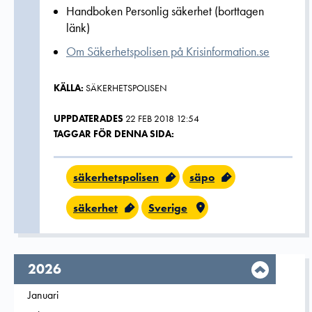
Handboken Personlig säkerhet (borttagen
länk)
Om Säkerhetspolisen på Krisinformation.se
KÄLLA:
SÄKERHETSPOLISEN
UPPDATERADES
22 FEB 2018 12:54
TAGGAR FÖR DENNA SIDA:
säkerhetspolisen
säpo
säkerhet
Sverige
År,
2026
Filtrera på
Januari
2026