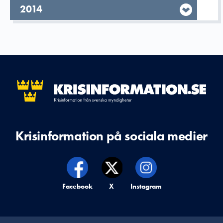
År,
2014
Krisinformation på sociala medier
Krisinformation på,
Facebook
Krisinformation på,
X
Krisinformation på,
Instagram