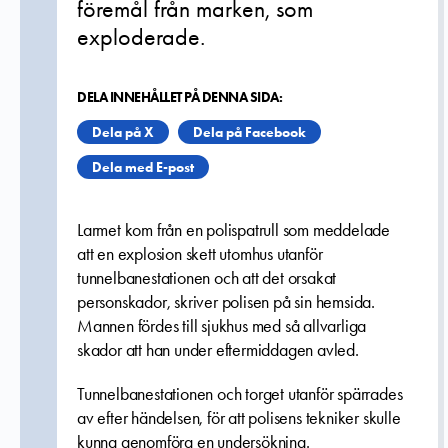
föremål från marken, som
exploderade.
DELA INNEHÅLLET PÅ DENNA SIDA:
Dela på X
Dela på Facebook
Dela med E-post
Larmet kom från en polispatrull som meddelade
att en explosion skett utomhus utanför
tunnelbanestationen och att det orsakat
personskador, skriver polisen på sin hemsida.
Mannen fördes till sjukhus med så allvarliga
skador att han under eftermiddagen avled.
Tunnelbanestationen och torget utanför spärrades
av efter händelsen, för att polisens tekniker skulle
kunna genomföra en undersökning.