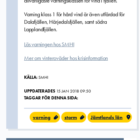
allvarligaste varningsklassen för vind i fjällen.
Varning klass 1 för hård vind är även utfärdad för
Dalafjällen, Härjedalsfjällen, samt södra
Lapplandfjällen.
Läs varningen hos SMHI
Mer om vinteroväder hos krisinformation
KÄLLA:
SMHI
UPPDATERADES
15 JAN 2018 09:50
TAGGAR FÖR DENNA SIDA:
varning
storm
Jämtlands län