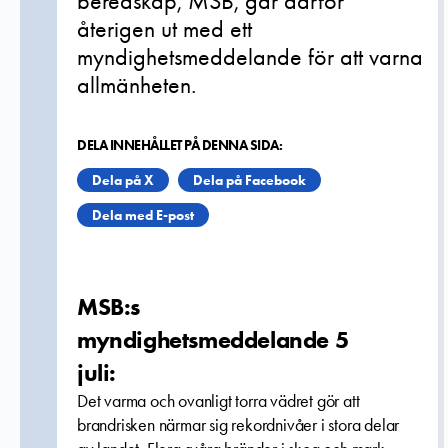
beredskap, MSB, går därför
återigen ut med ett
myndighetsmeddelande för att varna
allmänheten.
DELA INNEHÅLLET PÅ DENNA SIDA:
Dela på X
Dela på Facebook
Dela med E-post
MSB:s
myndighetsmeddelande 5
juli:
Det varma och ovanligt torra vädret gör att
brandrisken närmar sig rekordnivåer i stora delar