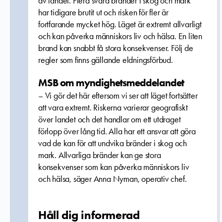
av landet. Flera svåra bränder i skog och mark
har tidigare brutit ut och risken för fler är
fortfarande mycket hög. Läget är extremt allvarligt
och kan påverka människors liv och hälsa. En liten
brand kan snabbt få stora konsekvenser. Följ de
regler som finns gällande eldningsförbud.
MSB om myndighetsmeddelandet
– Vi gör det här eftersom vi ser att läget fortsätter
att vara extremt. Riskerna varierar geografiskt
över landet och det handlar om ett utdraget
förlopp över lång tid. Alla har ett ansvar att göra
vad de kan för att undvika bränder i skog och
mark. Allvarliga bränder kan ge stora
konsekvenser som kan påverka människors liv
och hälsa, säger Anna Nyman, operativ chef.
Håll dig informerad