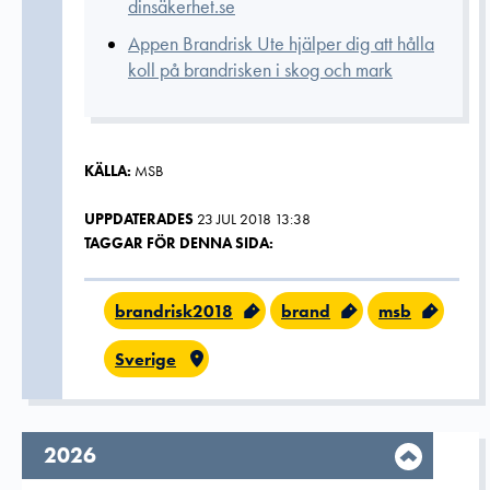
dinsäkerhet.se
Appen Brandrisk Ute hjälper dig att hålla
koll på brandrisken i skog och mark
KÄLLA:
MSB
UPPDATERADES
23 JUL 2018 13:38
TAGGAR FÖR DENNA SIDA:
brandrisk2018
brand
msb
Sverige
År,
2026