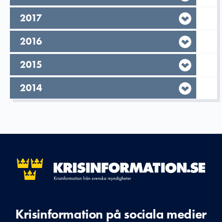
År,
2017
År,
2016
År,
2015
År,
2014
Krisinformation på sociala medier