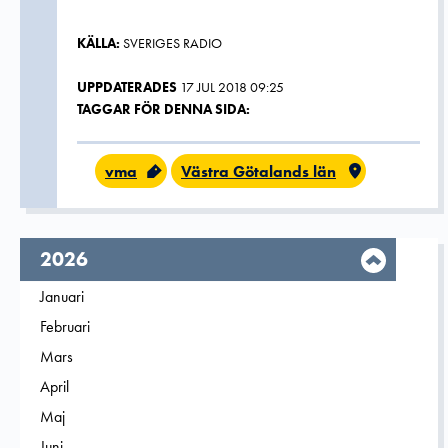
KÄLLA:
SVERIGES RADIO
UPPDATERADES
17 JUL 2018 09:25
TAGGAR FÖR DENNA SIDA:
vma
Västra Götalands län
År,
2026
Filtrera på
Januari
2026
Filtrera på
Februari
2026
Filtrera på
Mars
2026
Filtrera på
April
2026
Filtrera på
Maj
2026
Filtrera på
Juni
2026