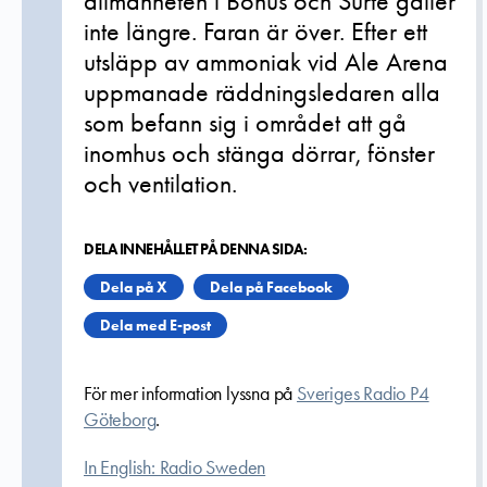
allmänheten i Bohus och Surte gäller
inte längre. Faran är över. Efter ett
utsläpp av ammoniak vid Ale Arena
uppmanade räddningsledaren alla
som befann sig i området att gå
inomhus och stänga dörrar, fönster
och ventilation.
DELA INNEHÅLLET PÅ DENNA SIDA:
Dela på X
Dela på Facebook
Dela med E-post
För mer information lyssna på
Sveriges Radio P4
Göteborg
.
In English: Radio Sweden