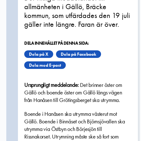
allmänheten i Gällö, Bräcke
kommun, som utfärdades den 19 juli
gäller inte längre. Faran är över.
DELA INNEHÅLLET PÅ DENNA SIDA:
Dela på X
Dela på Facebook
Dela med E-post
Ursprungligt meddelande:
Det brinner öster om
Gällö och boende öster om Gällö längs vägen
från Hanåsen till Grötingsberget ska utrymma.
Boende i Hanåsen ska utrymma västerut mot
Gällö. Boende i Binnäset och Björnsjövallen ska
utrymma via Östbyn och Börjesjön till
Rissnakorset.
Utrymning måste ske så fort som