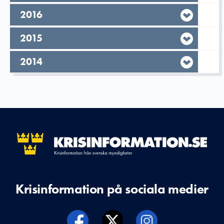
År,
2016
År,
2015
År,
2014
Krisinformation på sociala medier