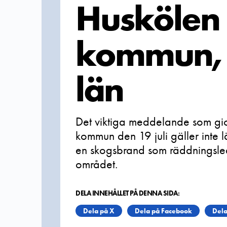
Huskölen i
kommun, 
län
Det viktiga meddelande som gick 
kommun den 19 juli gäller inte 
en skogsbrand som räddningsle
området.
DELA INNEHÅLLET PÅ DENNA SIDA:
Dela på X
Dela på Facebook
Dela