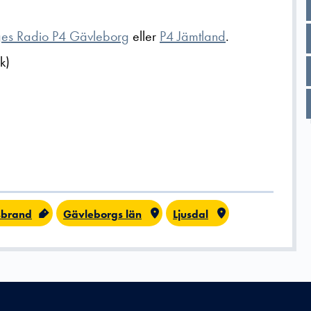
ges Radio P4 Gävleborg
eller
P4 Jämtland
.
k)
sbrand
Gävleborgs län
Ljusdal