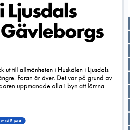
 Ljusdals
Gävleborgs
ut till allmänheten i Huskölen i Ljusdals
längre. Faran är över. Det var på grund av
daren uppmanade alla i byn att lämna
 med E-post