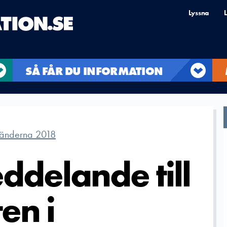
Lyssna
L
SÅ FÅR DU INFORMATION
änderna 2018
ddelande till
en i