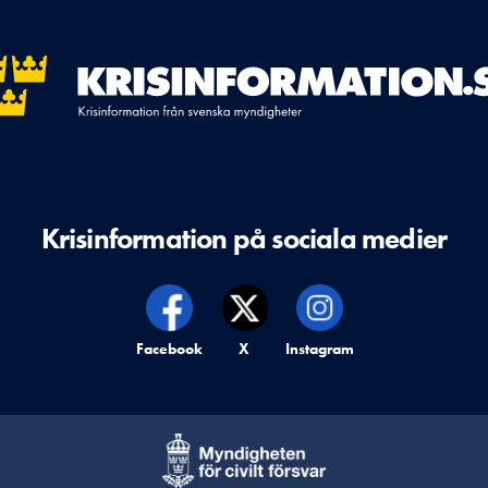
Krisinformation på sociala medier
Krisinformation på,
Facebook
Krisinformation på,
X
Krisinformation på,
Instagram