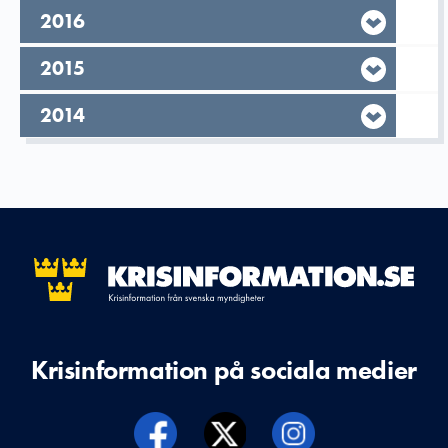
År,
2016
År,
2015
År,
2014
Krisinformation på sociala medier