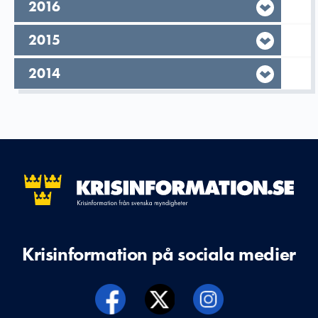
År,
2016
År,
2015
År,
2014
Krisinformation på sociala medier