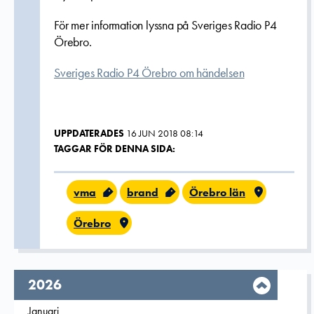
Fö
r mer information lyssna på Sveriges Radio P4
Örebro.
Sveriges Radio P4 Örebro om händelsen
UPPDATERADES
16 JUN 2018 08:14
TAGGAR FÖR DENNA SIDA:
vma
brand
Örebro län
Örebro
År,
2026
Filtrera på
Januari
2026