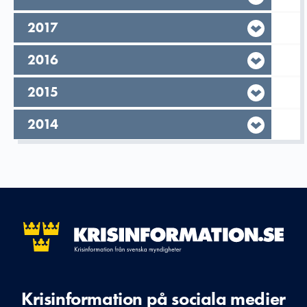
År,
2017
År,
2016
År,
2015
År,
2014
Krisinformation på sociala medier