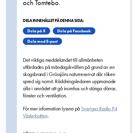
och Tomtebo.
DELA INNEHÅLLET PÅ DENNA SIDA:
Dela på X
Dela på Facebook
Dela med E-post
Det viktiga meddelandet till allmänheten
utfärdades på måndagskvällen på grund av en
skogsbrand i Grössjöns naturreservat där röken
spred sig norrut. Räddningsledaren uppmanade
alla i området att gå inomhus och stänga dörrar,
fönster och ventilation.
För mer information lyssna på
Sveriges Radio P4
Västerbotten
.