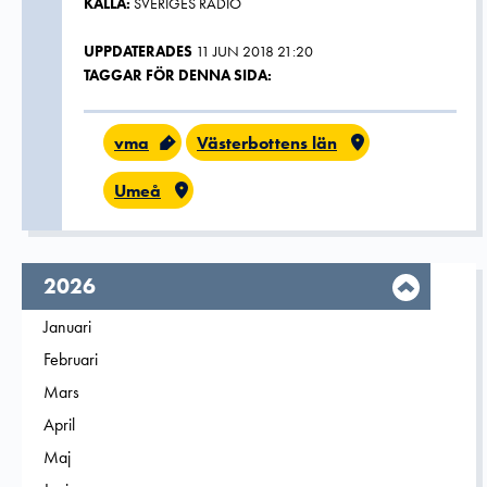
KÄLLA:
SVERIGES RADIO
UPPDATERADES
11 JUN 2018 21:20
TAGGAR FÖR DENNA SIDA:
vma
Västerbottens län
Umeå
År,
2026
Filtrera på
Januari
2026
Filtrera på
Februari
2026
Filtrera på
Mars
2026
Filtrera på
April
2026
Filtrera på
Maj
2026