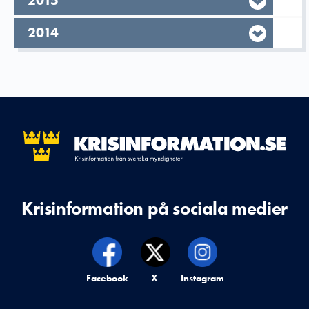
År,
2015
År,
2014
Krisinformation på sociala medier
Krisinformation på,
Facebook
Krisinformation på,
X
Krisinformation på,
Instagram