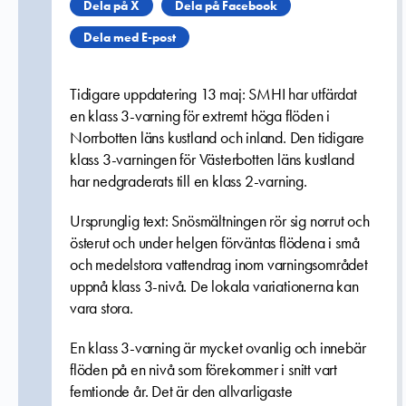
Dela på X
Dela på Facebook
Dela med E-post
Tidigare uppdatering 13 maj: SMHI har utfärdat
en klass 3-varning för extremt höga flöden i
Norrbotten läns kustland och inland. Den tidigare
klass 3-varningen för Västerbotten läns kustland
har nedgraderats till en klass 2-varning.
Ursprunglig text: Snösmältningen rör sig norrut och
österut och under helgen förväntas f
lödena i små
och medelstora vattendrag inom varningsområdet
uppnå klass 3-nivå. De lokala variationerna kan
vara stora.
En klass 3-varning är mycket ovanlig och innebär
flöden på en nivå som förekommer i snitt vart
femtionde år. Det är den allvarligaste