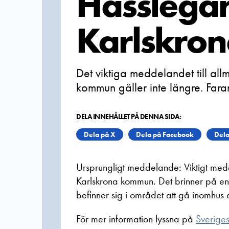
Hässlegå
Karlskro
Det viktiga meddelandet till al
kommun gäller inte längre. Fara
DELA INNEHÅLLET PÅ DENNA SIDA:
Dela på X
Dela på Facebook
Dela
Ursprungligt meddelande: Viktigt med
Karlskrona kommun. Det brinner på en
befinner sig i området att gå inomhus o
För mer information lyssna på
Sverige