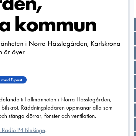
rden,
na kommun
lmänheten i Norra Hässlegården, Karlskrona
n är över.
 med E-post
delande till allmänheten i Norra Hässlegården,
 bilskrot. Räddningsledaren uppmanar alla som
ch stänga dörrar, fönster och ventilation.
s Radio P4 Blekinge
.