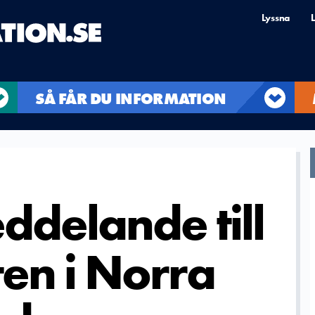
Lyssna
L
SÅ FÅR DU INFORMATION
ddelande till
en i Norra