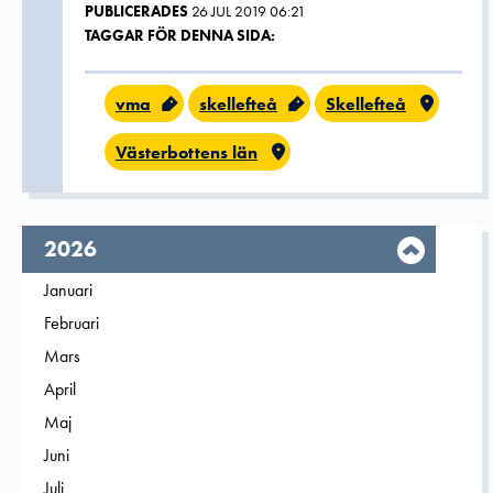
PUBLICERADES
26 JUL 2019 06:21
TAGGAR FÖR DENNA SIDA:
vma
skellefteå
Skellefteå
Västerbottens län
År,
2026
Filtrera på
Januari
2026
Filtrera på
Februari
2026
Filtrera på
Mars
2026
Filtrera på
April
2026
Filtrera på
Maj
2026
Filtrera på
Juni
2026
Filtrera på
Juli
2026