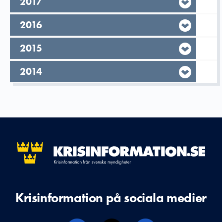
År,
2017
År,
2016
År,
2015
År,
2014
Krisinformation på sociala medier