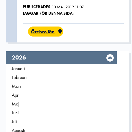
PUBLICERADES
30 MAJ 2019 11:07
TAGGAR FÖR DENNA SIDA:
Örebro län
År,
2026
Filtrera på
Januari
2026
Filtrera på
Februari
2026
Filtrera på
Mars
2026
Filtrera på
April
2026
Filtrera på
Maj
2026
Filtrera på
Juni
2026
Filtrera på
Juli
2026
Filtrera på
Augusti
2026