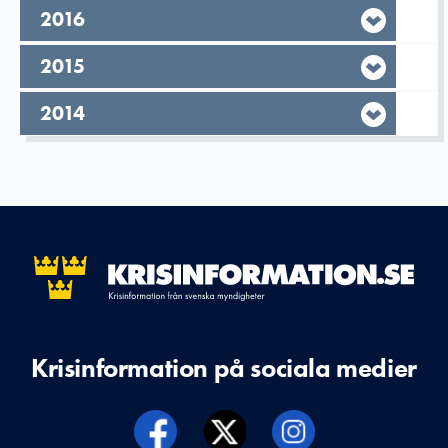
År,
2016
År,
2015
År,
2014
Krisinformation på sociala medier