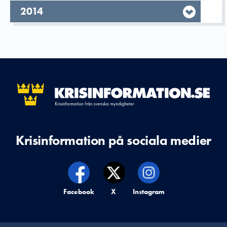
År,
2014
Krisinformation på sociala medier
Krisinformation på,
Facebook
Krisinformation på,
X
Krisinformation på,
Instagram