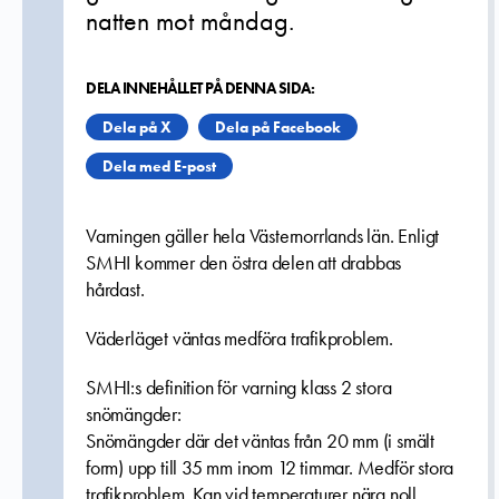
natten mot måndag.
DELA INNEHÅLLET PÅ DENNA SIDA:
Dela på X
Dela på Facebook
Dela med E-post
Varningen gäller hela Västernorrlands län. Enligt
SMHI kommer den östra delen att drabbas
hårdast.
Väderläget väntas medföra trafikproblem.
SMHI:s definition för varning klass 2 stora
snömängder:
Snömängder där det väntas från 20 mm (i smält
form) upp till 35 mm inom 12 timmar. Medför stora
trafikproblem. Kan vid temperaturer nära noll