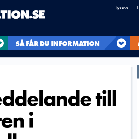
Lyssna
L
SÅ FÅR DU INFORMATION
ddelande till
en i