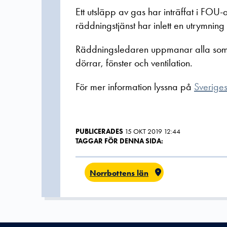
Ett utsläpp av gas har inträffat i FOU-
räddningstjänst har inlett en utrymni
Räddningsledaren uppmanar alla som b
dörrar, fönster och ventilation.
För mer information lyssna på
Sverige
PUBLICERADES
15 OKT 2019 12:44
TAGGAR FÖR DENNA SIDA:
Norrbottens län