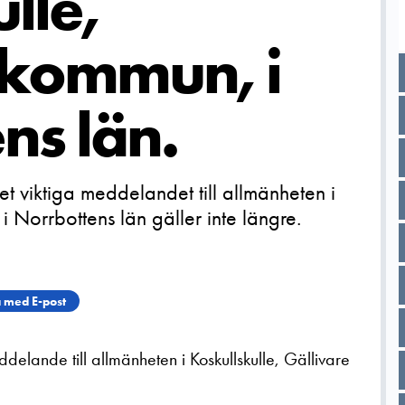
lle,
 kommun, i
ns län.
 viktiga meddelandet till allmänheten i
i Norrbottens län gäller inte längre.
 med E-post
elande till allmänheten i Koskullskulle, Gällivare