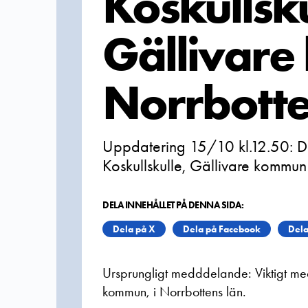
Koskullsku
Gällivare
Norrbotte
Uppdatering 15/10 kl.12.50: Det
Koskullskulle, Gällivare kommun 
DELA INNEHÅLLET PÅ DENNA SIDA:
Dela på X
Dela på Facebook
Dela
Ursprungligt medddelande: Viktigt medd
kommun, i Norrbottens län.