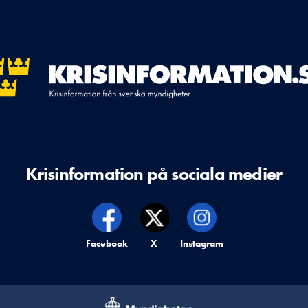
Krisinformation på sociala medier
Krisinformation på,
Facebook
Krisinformation på,
X
Krisinformation på,
Instagram