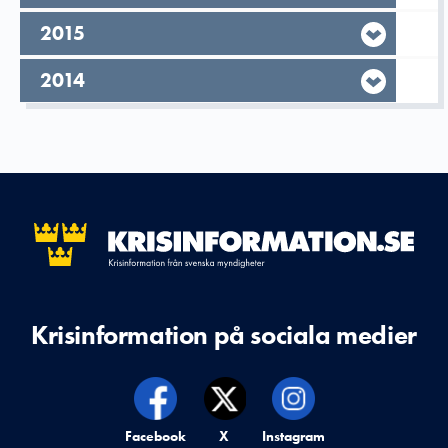
År,
2015
År,
2014
Krisinformation på sociala medier
Krisinformation på,
Facebook
Krisinformation på,
X
Krisinformation på,
Instagram