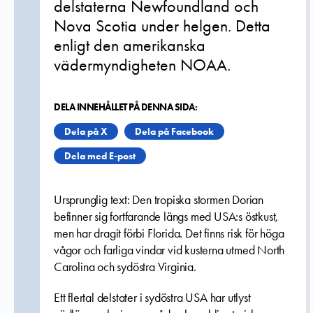
delstaterna Newfoundland och
Nova Scotia under helgen. Detta
enligt den amerikanska
vädermyndigheten NOAA.
DELA INNEHÅLLET PÅ DENNA SIDA:
Dela på X
Dela på Facebook
Dela med E-post
Ursprunglig text: Den tropiska stormen Dorian
befinner sig fortfarande längs med USA:s östkust,
men har dragit förbi Florida. Det finns risk för höga
vågor och farliga vindar vid kusterna utmed North
Carolina och sydöstra Virginia.
Ett flertal delstater i sydöstra USA har utlyst