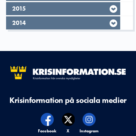
År,
2015
År,
2014
Krisinformation på sociala medier
Krisinformation på,
Facebook
Krisinformation på,
X
Krisinformation på,
Instagram