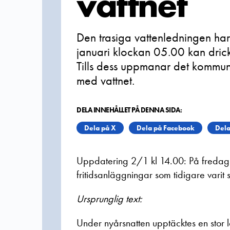
vattnet
Den trasiga vattenledningen ha
januari klockan 05.00 kan drick
Tills dess uppmanar det kommun
med vattnet.
DELA INNEHÅLLET PÅ DENNA SIDA:
Dela på X
Dela på Facebook
Dela
Uppdatering 2/1 kl 14.00: På fredag 
fritidsanläggningar som tidigare vari
Ursprunglig text:
Under nyårsnatten upptäcktes en stor 