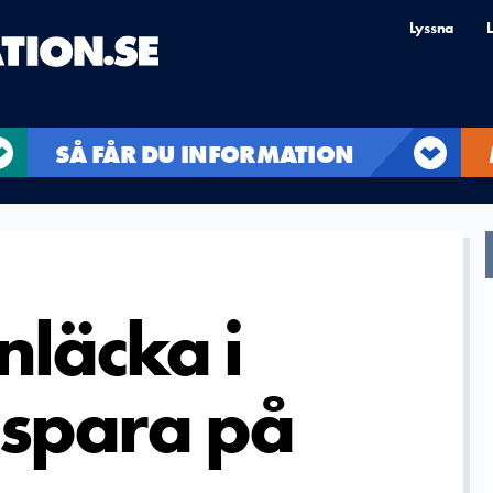
Lyssna
L
SÅ FÅR DU INFORMATION
nläcka i
 spara på