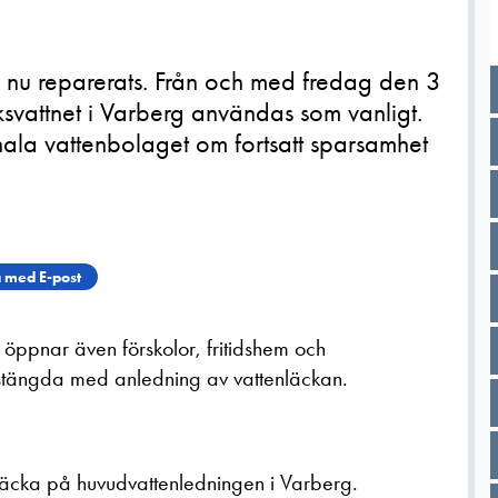
r nu reparerats. Från och med fredag den 3
svattnet i Varberg användas som vanligt.
ala vattenbolaget om fortsatt sparsamhet
 med E-post
öppnar även förskolor, fritidshem och
t stängda med anledning av vattenläckan.
läcka på huvudvattenledningen i Varberg.