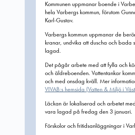
Kommunen uppmanar boende i Varberg
hela Varbergs kommun, förutom Gunnar
Karl-Gustav.
Varbergs kommun uppmanar de berörda
kranar, undvika att duscha och bada sa
lagad.
Det pågår arbete med att fylla och köra
och äldreboenden. Vattentankar kommer
och med onsdag kväll. Mer informatio
VIVAB:s hemsida (
Vatten & Miljö i Väs
Läckan är lokaliserad och arbetet med
vara lagad på fredag den 3 januari.
Förskolor och fritidsanläggningar i V