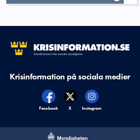
Krisinformation på sociala medier
Krisinformation på,
Facebook
Krisinformation på,
X
Krisinformation på,
Instagram