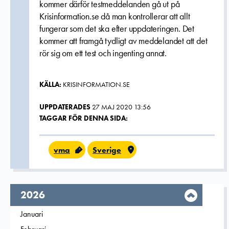
kommer därför testmeddelanden gå ut på
Krisinformation.se då man kontrollerar att allt
fungerar som det ska efter uppdateringen. Det
kommer att framgå tydligt av meddelandet att det
rör sig om ett test och ingenting annat.
KÄLLA:
KRISINFORMATION.SE
UPPDATERADES
27 MAJ 2020 13:56
TAGGAR FÖR DENNA SIDA:
vma
Sverige
År,
2026
Filtrera på
Januari
2026