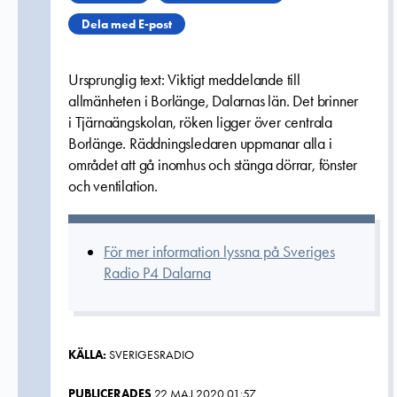
Dela med E-post
Ursprunglig text: Viktigt meddelande till
allmänheten i Borlänge, Dalarnas län. Det brinner
i Tjärnaängskolan, röken ligger över centrala
Borlänge. Räddningsledaren uppmanar alla i
området att gå inomhus och stänga dörrar, fönster
och ventilation.
För mer information lyssna på Sveriges
Radio P4 Dalarna
KÄLLA:
SVERIGESRADIO
PUBLICERADES
22 MAJ 2020 01:57