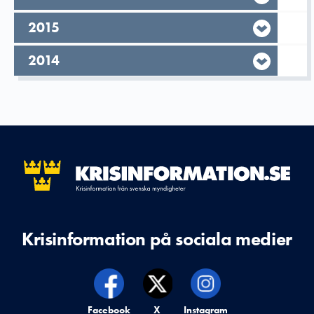
År,
2015
År,
2014
Krisinformation på sociala medier
Krisinformation på,
Facebook
Krisinformation på,
X
Krisinformation på,
Instagram