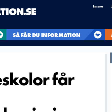
Lyssna
L
SÅ FÅR DU INFORMATION
kolor får