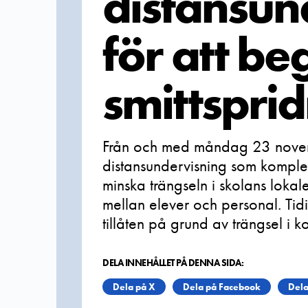
distansun
för att b
smittspri
Från och med måndag 23 novem
distansundervisning som kompleme
minska trängseln i skolans lokal
mellan elever och personal. Tidi
tillåten på grund av trängsel i kol
DELA INNEHÅLLET PÅ DENNA SIDA:
Dela på X
Dela på Facebook
Dela