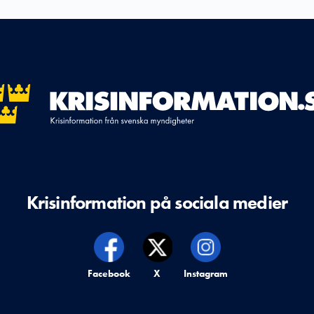
Krisinformation på sociala medier
Krisinformation på,
Facebook
Krisinformation på,
X
Krisinformation på,
Instagram