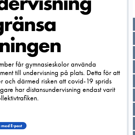
dervisning
egränsa
dningen
ber får gymnasieskolor använda
nt till undervisning på plats. Detta för att
er och därmed risken att covid-19 sprids
gare har distansundervisning endast varit
lektivtrafiken.
 med E-post