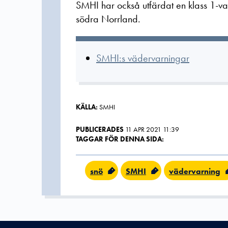
SMHI har också utfärdat en klass 1-va
södra Norrland.
SMHI:s vädervarningar
KÄLLA:
SMHI
PUBLICERADES
11 APR 2021 11:39
TAGGAR FÖR DENNA SIDA:
snö
SMHI
vädervarning