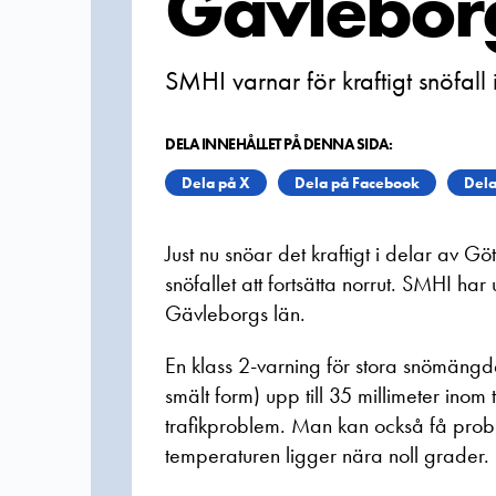
Gävleborg
SMHI varnar för kraftigt snöfall
DELA INNEHÅLLET PÅ DENNA SIDA:
Dela på X
Dela på Facebook
Dela
Just nu snöar det kraftigt i delar av 
snöfallet att fortsätta norrut. SMHI har 
Gävleborgs län.
En klass 2-varning för stora snömängde
smält form) upp till 35 millimeter inom
trafikproblem. Man kan också få probl
temperaturen ligger nära noll grader.