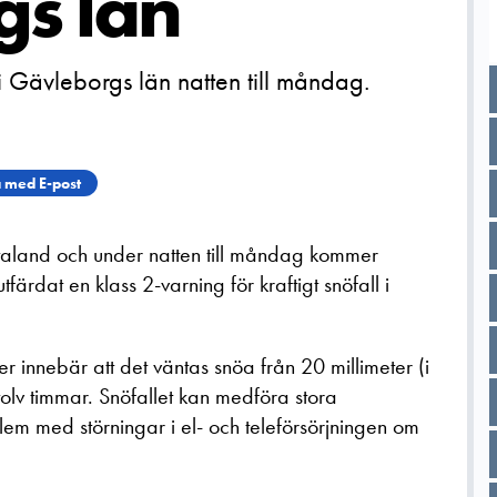
s län
 i Gävleborgs län natten till måndag.
 med E-post
Götaland och under natten till måndag kommer
utfärdat en klass 2-varning för kraftigt snöfall i
r innebär att det väntas snöa från 20 millimeter (i
 tolv timmar. Snöfallet kan medföra stora
em med störningar i el- och teleförsörjningen om