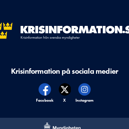
Krisinformation på sociala medier
Krisinformation på,
Facebook
Krisinformation på,
X
Krisinformation på,
Instagram