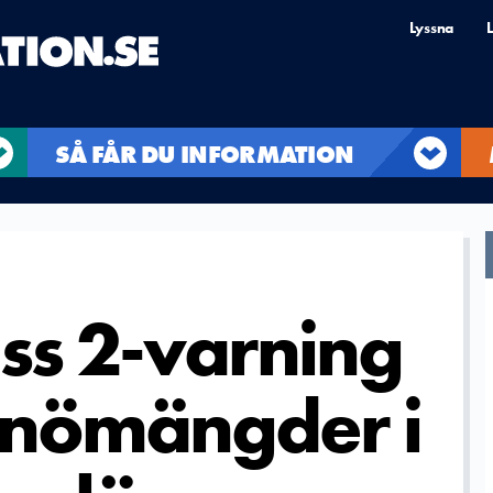
Lyssna
L
SÅ FÅR DU INFORMATION
ss 2-varning
 snömängder i