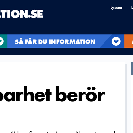
Lyssna
L
SÅ FÅR DU INFORMATION
barhet berör