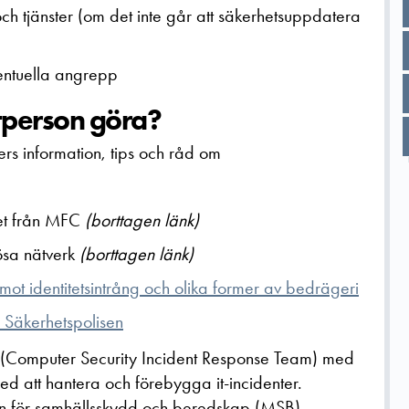
 och tjänster (om det inte går att säkerhetsuppdatera
ventuella angrepp
tperson göra?
ers information, tips och råd om
het från MFC
(borttagen länk)
ösa nätverk
(borttagen länk)
mot identitetsintrång och olika former av bedrägeri
n Säkerhetspolisen
 (Computer Security Incident Response Team) med
med att hantera och förebygga it-incidenter.
n för samhällsskydd och beredskap (MSB).