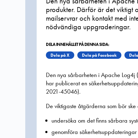
Den nya sårbarheten i Apache L
produkter. Därför är det viktigt
mailservrar och kontakt med inte
nödvändiga uppgraderingar.
DELA INNEHÅLLET PÅ DENNA SIDA:
Dela på X
Dela på Facebook
Dela
Den nya sårbarheten i Apache Log4j (
har publicerat en säkerhetsuppdateri
2021-45046).
De viktigaste åtgärderna som bör sk
undersöka om det finns sårbara syst
genomföra säkerhetsuppdateringa