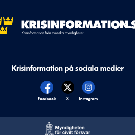
Krisinformation på sociala medier
Krisinformation på,
Facebook
Krisinformation på,
X
Krisinformation på,
Instagram