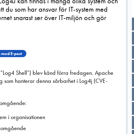
og4J kan finnas i många olika system och
 att du som har ansvar för IT-system med
rnet snarast ser över IT-miljön och gör
 med E-post
”Log4 Shell”) blev känd förra fredagen. Apache
ng som hanterar denna sårbarhet i Log4j (CVE-
e omgående:
em i organisationen
r omgående