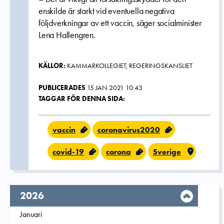
enskilde är starkt vid eventuella negativa
följdverkningar av ett vaccin, säger socialminister
Lena Hallengren.
KÄLLOR:
KAMMARKOLLEGIET, REGERINGSKANSLIET
PUBLICERADES
15 JAN 2021 10:43
TAGGAR FÖR DENNA SIDA:
vaccin
coronavirus2020
covid-19
corona
Sverige
År,
2026
Filtrera på
Januari
2026