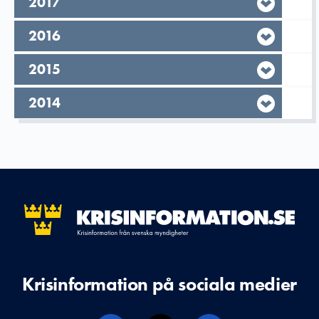
År,
2017
År,
2016
År,
2015
År,
2014
Krisinformation på sociala medier