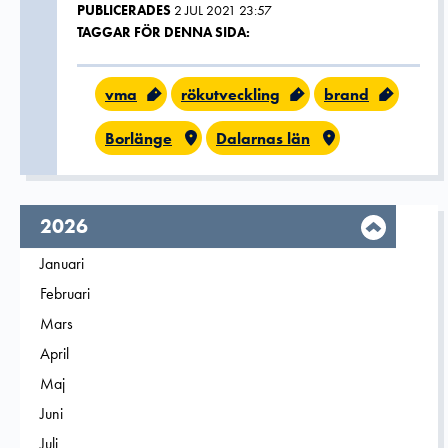
PUBLICERADES
2 JUL 2021 23:57
TAGGAR FÖR DENNA SIDA:
vma
rökutveckling
brand
Borlänge
Dalarnas län
År,
2026
Filtrera på
Januari
2026
Filtrera på
Februari
2026
Filtrera på
Mars
2026
Filtrera på
April
2026
Filtrera på
Maj
2026
Filtrera på
Juni
2026
Filtrera på
Juli
2026