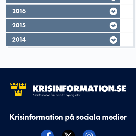
År,
2016
År,
2015
År,
2014
Krisinformation på sociala medier