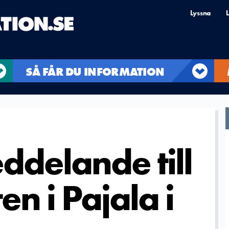
Lyssna
L
SÅ FÅR DU INFORMATION
ddelande till
n i Pajala i