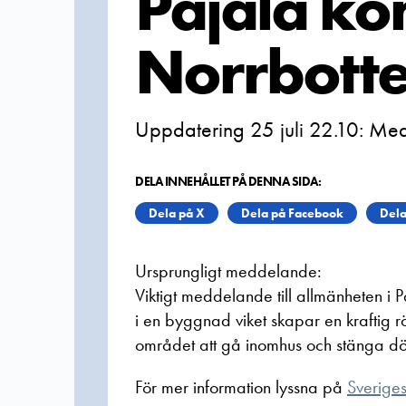
Pajala k
Norrbotte
Uppdatering 25 juli 22.10: Medd
DELA INNEHÅLLET PÅ DENNA SIDA:
Dela på X
Dela på Facebook
Dela
Ursprungligt meddelande:
Viktigt meddelande till allmänheten i 
i en byggnad viket skapar en kraftig 
området att gå inomhus och stänga dörr
För mer information lyssna på
Sverige