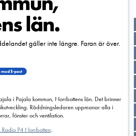
ommun,
ns län.
elandet gäller inte längre. Faran är över.
 med E-post
Pajala i Pajala kommun, Norrbottens län. Det brinner
rökutveckling. Räddningsledaren uppmanar alla i
ar, fönster och ventilation.
s Radio P4 Norrbotten
.