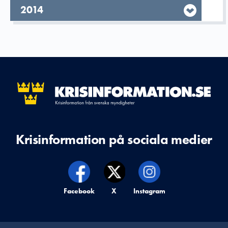
År,
2014
Krisinformation på sociala medier
Krisinformation på,
Facebook
Krisinformation på,
X
Krisinformation på,
Instagram