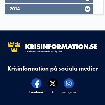
År,
2014
Krisinformation på sociala medier
Krisinformation på,
Facebook
Krisinformation på,
X
Krisinformation på,
Instagram