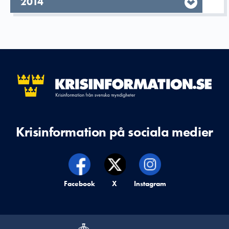
År,
2014
Krisinformation på sociala medier
Krisinformation på,
Facebook
Krisinformation på,
X
Krisinformation på,
Instagram