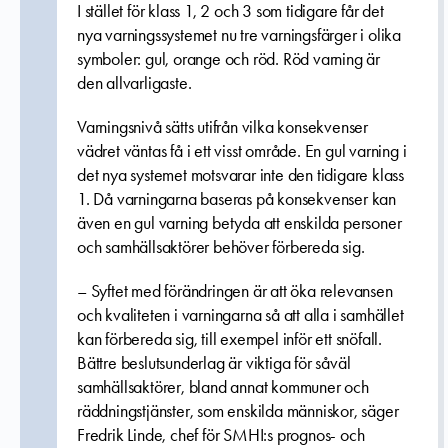
I stället för klass 1, 2 och 3 som tidigare får det
nya varningssystemet nu tre varningsfärger i olika
symboler: gul, orange och röd. Röd varning är
den allvarligaste.
Varningsnivå sätts utifrån vilka konsekvenser
vädret väntas få i ett visst område. En gul varning i
det nya systemet motsvarar inte den tidigare klass
1. Då varningarna baseras på konsekvenser kan
även en gul varning betyda att enskilda personer
och samhällsaktörer behöver förbereda sig.
– Syftet med förändringen är att öka relevansen
och kvaliteten i varningarna så att alla i samhället
kan förbereda sig, till exempel inför ett snöfall.
Bättre beslutsunderlag är viktiga för såväl
samhällsaktörer, bland annat kommuner och
räddningstjänster, som enskilda människor, säger
Fredrik Linde, chef för SMHI:s prognos- och