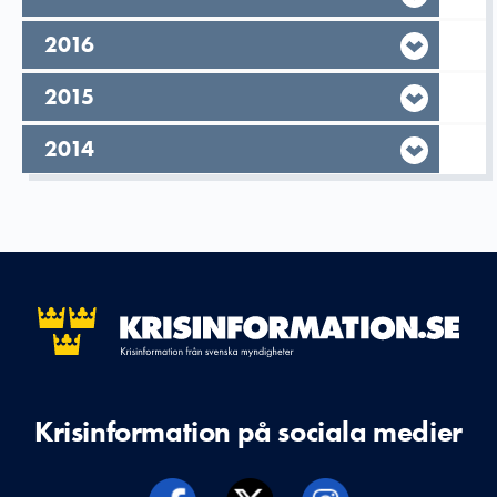
År,
2016
År,
2015
År,
2014
Krisinformation på sociala medier