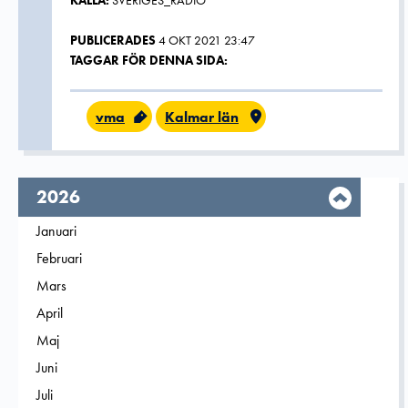
KÄLLA:
SVERIGES_RADIO
PUBLICERADES
4 OKT 2021 23:47
TAGGAR FÖR DENNA SIDA:
vma
Kalmar län
År,
2026
Filtrera på
Januari
2026
Filtrera på
Februari
2026
Filtrera på
Mars
2026
Filtrera på
April
2026
Filtrera på
Maj
2026
Filtrera på
Juni
2026
Filtrera på
Juli
2026