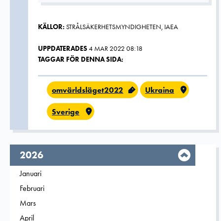
KÄLLOR:
STRÅLSÄKERHETSMYNDIGHETEN, IAEA
UPPDATERADES
4 MAR 2022 08:18
TAGGAR FÖR DENNA SIDA:
omvärldsläget2022
Ukraina
Sverige
År,
2026
Filtrera på
Januari
2026
Filtrera på
Februari
2026
Filtrera på
Mars
2026
Filtrera på
April
2026