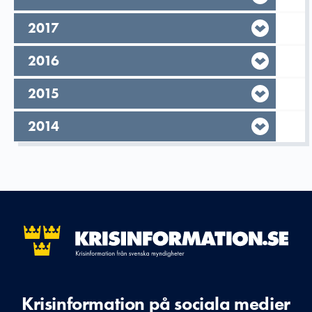
År,
2017
År,
2016
År,
2015
År,
2014
Krisinformation på sociala medier