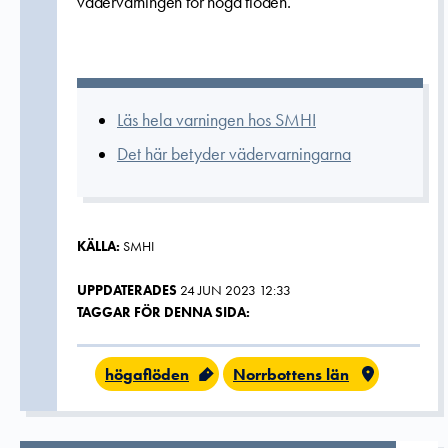
vädervarningen för höga flöden.
Läs hela varningen hos SMHI
Det här betyder vädervarningarna
KÄLLA:
SMHI
UPPDATERADES
24 JUN 2023 12:33
TAGGAR FÖR DENNA SIDA:
högaflöden
Norrbottens län