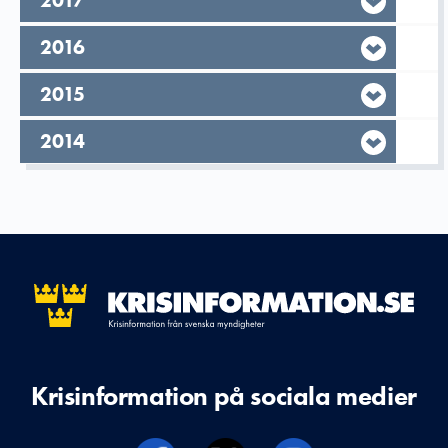
År,
2017
År,
2016
År,
2015
År,
2014
Krisinformation på sociala medier