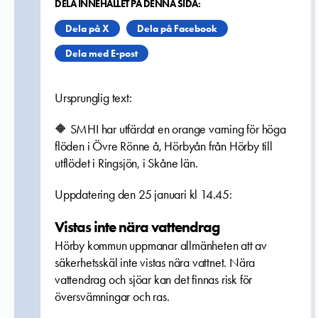
DELA INNEHÅLLET PÅ DENNA SIDA:
Dela på X
Dela på Facebook
Dela med E-post
Ursprunglig text:
🔶 SMHI har utfärdat en orange varning för höga
flöden i Övre Rönne å, Hörbyån från Hörby till
utflödet i Ringsjön, i Skåne län.
Uppdatering den 25 januari kl 14.45:
Vistas inte nära vattendrag
Hörby kommun uppmanar allmänheten att av
säkerhetsskäl inte vistas nära vattnet. Nära
vattendrag och sjöar kan det finnas risk för
översvämningar och ras.