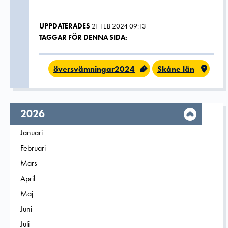
UPPDATERADES
21 FEB 2024 09:13
TAGGAR FÖR DENNA SIDA:
översvämningar2024
Skåne län
År,
2026
Filtrera på
Januari
2026
Filtrera på
Februari
2026
Filtrera på
Mars
2026
Filtrera på
April
2026
Filtrera på
Maj
2026
Filtrera på
Juni
2026
Filtrera på
Juli
2026