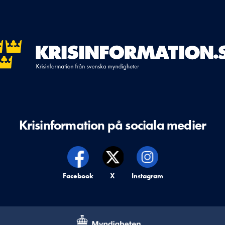
Krisinformation på sociala medier
Krisinformation på,
Facebook
Krisinformation på,
X
Krisinformation på,
Instagram