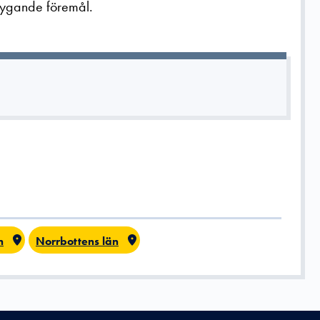
lygande föremål.
n
Norrbottens län