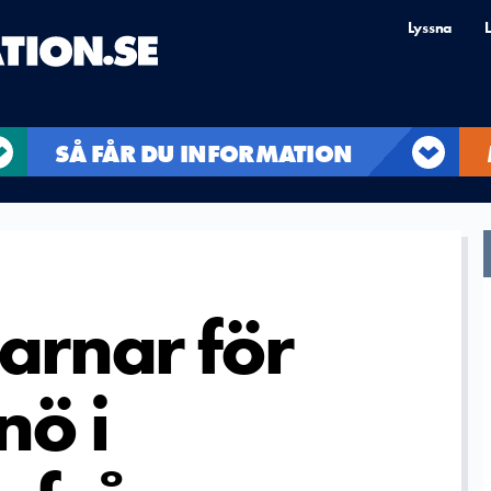
Lyssna
L
SÅ FÅR DU INFORMATION
arnar för
nö i