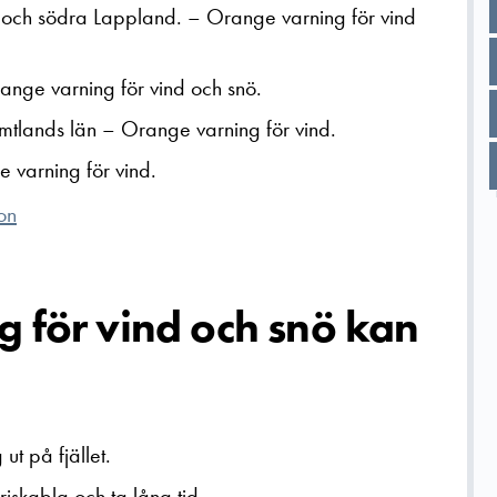
nd och södra Lappland.
–
Orange varning för vind
nge varning för vind och snö.
ämtlands län
–
Orange varning för vind.
 varning för vind.
on
g för vind och snö kan
ut på fjället.
 riskabla och ta lång tid.