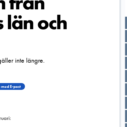
n från
 län och
ller inte längre.
 med E-post
uari: