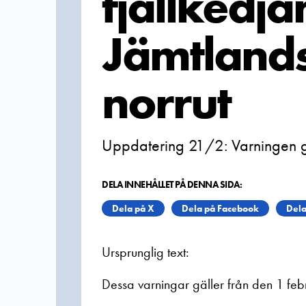
fjällkedja
Jämtlands
norrut
Uppdatering 21/2: Varningen gä
DELA INNEHÅLLET PÅ DENNA SIDA:
Dela på X
Dela på Facebook
Dela
Ursprunglig text:
Dessa varningar gäller från den 1 febr