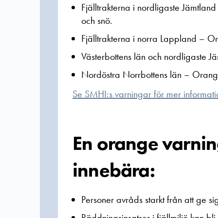
Fjälltrakterna i nordligaste Jämtla
och snö.
Fjälltrakterna i norra Lappland
–
Ora
Västerbottens län och nordligaste J
Nordöstra Norrbottens län
–
Orange
Se SMHI:s varningar för mer informati
En orange varnin
innebära:
Personer avråds starkt från att ge sig 
Räddningsinsatser i fjällmiljö kan bli