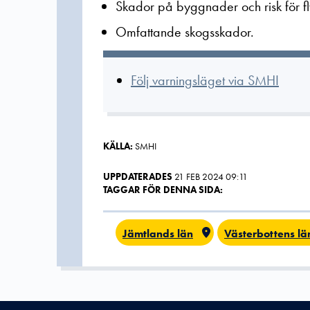
Skador på byggnader och risk för f
Omfattande skogsskador.
Följ varningsläget via SMHI
KÄLLA:
SMHI
UPPDATERADES
21 FEB 2024 09:11
TAGGAR FÖR DENNA SIDA:
Jämtlands län
Västerbottens lä