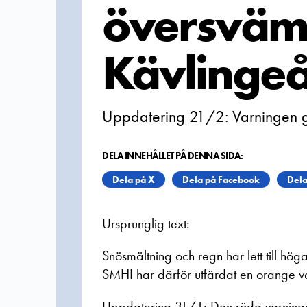
översvämn
Kävlinge
Uppdatering 21/2: Varningen gä
DELA INNEHÅLLET PÅ DENNA SIDA:
Dela på X
Dela på Facebook
Dela
Ursprunglig text:
Snösmältning och regn har lett till hög
SMHI har därför utfärdat en orange v
Uppdatering 31/1: Den röda varningen