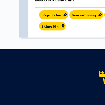
TAGGAR FÖR DENNA SIDA:
högaflöden
översvämning
Skåne län