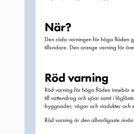
När?
Den röda varningen för höga flöden gä
tillsvidare. Den orange varning för öv
Röd varning
Röd varning för höga flöden innebär e
till vattendrag och sjöar samt i lågl
byggnader, vägar och viadukter och e
Röd varning är den allvarligaste niv