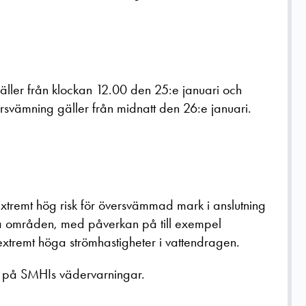
ller från klockan 12.00 den 25:e januari och
ersvämning gäller från midnatt den 26:e januari.
xtremt hög risk för översvämmad mark i anslutning
änta områden, med påverkan på till exempel
xtremt höga strömhastigheter i vattendragen.
ån på SMHIs vädervarningar.