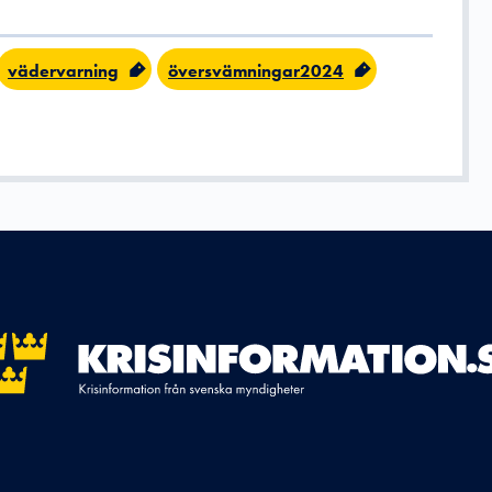
vädervarning
översvämningar2024