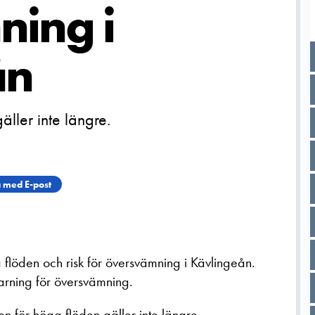
ing i
ån
ller inte längre.
 med E-post
a flöden och risk för översvämning i Kävlingeån.
arning för översvämning.
 för höga flöden gäller inte längre.