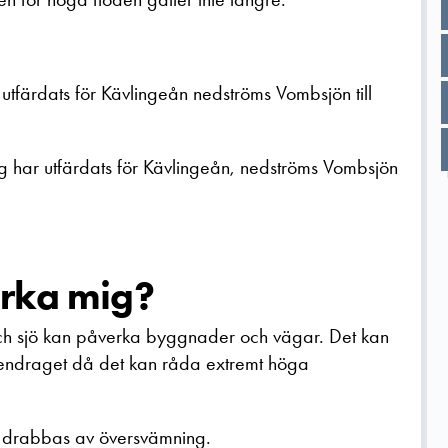
utfärdats för Kävlingeån nedströms Vombsjön till
g har utfärdats för Kävlingeån, nedströms Vombsjön
erka mig?
h sjö kan påverka byggnader och vägar. Det kan
vattendraget då det kan råda extremt höga
n drabbas av översvämning.