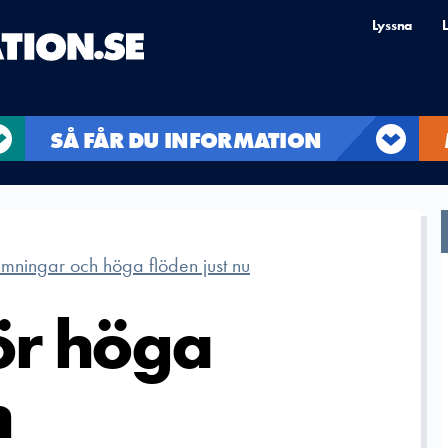
Lyssna
L
SÅ FÅR DU INFORMATION
mningar och höga flöden just nu
ör höga
h