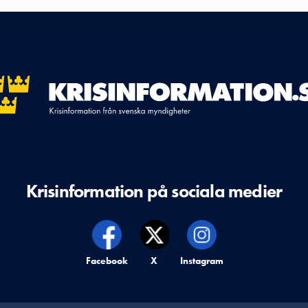
Krisinformation på sociala medier
Krisinformation på,
Facebook
Krisinformation på,
X
Krisinformation på,
Instagram