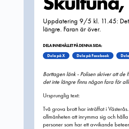
Skultuna,
Uppdatering 9/5 kl. 11.45: Det
längre. Faran är över.
DELA INNEHÅLLET PÅ DENNA SIDA:
Dela på X
Dela på Facebook
Dela
Borttagen länk - Polisen skriver att de
det inte längre finns någon fara för a
Ursprunglig text:
Två grova brott har inträffat i Väster
allmänheten att inrymma sig och hål
personer som har ett avvikande betee