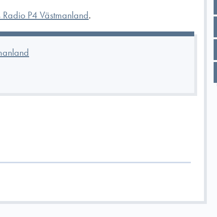
s Radio P4 Västmanland
.
tmanland