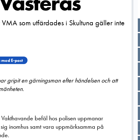
 Västerås
 VMA som utfärdades i Skultuna gäller inte
 med E-post
 har gripit en gärningsman efter händelsen och att
llmänheten.
ås. Vakthavande befäl hos polisen uppmanar
la sig inomhus samt vara uppmärksamma på
nde.