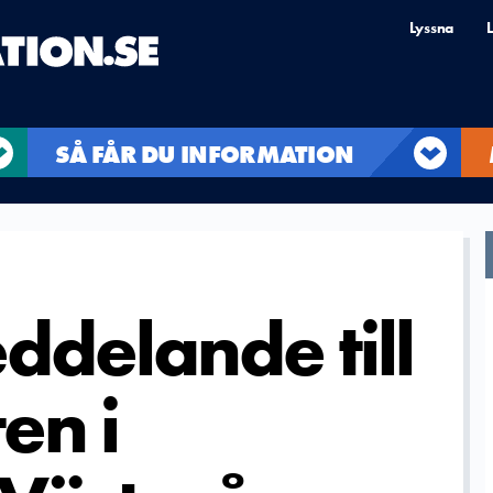
Lyssna
L
SÅ FÅR DU INFORMATION
ddelande till
en i