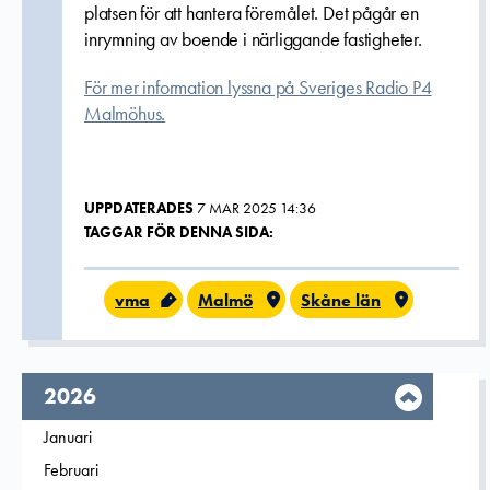
platsen för att hantera föremålet. Det pågår en
inrymning av boende i närliggande fastigheter.
För mer information lyssna på Sveriges Radio P4
Malmöhus.
UPPDATERADES
7 MAR 2025 14:36
TAGGAR FÖR DENNA SIDA:
vma
Malmö
Skåne län
År,
2026
Filtrera på
Januari
2026
Filtrera på
Februari
2026