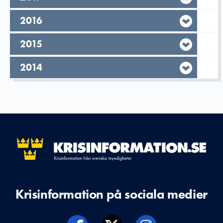
År,
2016
År,
2015
År,
2014
Krisinformation på sociala medier