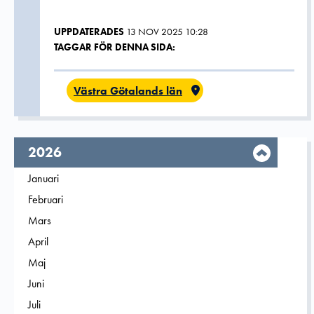
UPPDATERADES
13 NOV 2025 10:28
TAGGAR FÖR DENNA SIDA:
Västra Götalands län
År,
2026
Filtrera på
Januari
2026
Filtrera på
Februari
2026
Filtrera på
Mars
2026
Filtrera på
April
2026
Filtrera på
Maj
2026
Filtrera på
Juni
2026
Filtrera på
Juli
2026