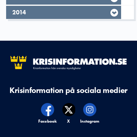
År,
2014
Krisinformation på sociala medier
Krisinformation på,
Facebook
Krisinformation på,
X
Krisinformation på,
Instagram