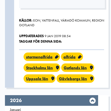
KÄLLOR:
EON, VATTENFALL, VÄRMDÖ KOMMUN, REGION
GOTLAND
UPPDATERADES
9 JAN 2019 08:54
TAGGAR FÖR DENNA SIDA:
stormenalfrida
alfrida
Stockholms län
Gotlands län
Uppsala län
Gävleborgs län
År,
2026
Filtrera på
Januari
2026