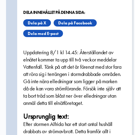
DELA INNEHÅLLET PÅ DENNA SIDA:
Dela på X
Dela på Facebook
Dela med E-post
Uppdatering 8/1 kl 14.45: Återställandet av
elnätet kommer ta upp till två veckor meddelar
Vattenfall. Tänk på att det är förenat med stor fara
att röra sig i terrängen i stormdrabbade områden.
Gå inte nära elledningar som ligger på marken
då de kan vara strömförande. Försök inte själv att
ta bort träd som blåst ner över elledningar utan
anmäl detta till elnätföretaget.
Ursprunglig text:
Efter stormen Alfrida har ett stort antal hushåll
drabbats av strömavbrott. Detta framför allt i