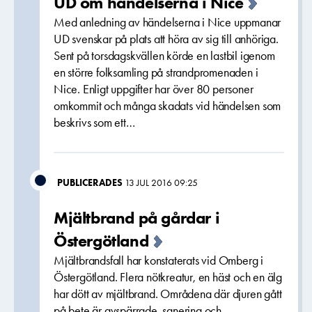
UD om händelserna i Nice
Med anledning av händelserna i Nice uppmanar
UD svenskar på plats att höra av sig till anhöriga.
Sent på torsdagskvällen körde en lastbil igenom
en större folksamling på strandpromenaden i
Nice. Enligt uppgifter har över 80 personer
omkommit och många skadats vid händelsen som
beskrivs som ett…
PUBLICERADES
13 JUL 2016 09:25
Mjältbrand på gårdar i
Östergötland
Mjältbrandsfall har konstaterats vid Omberg i
Östergötland. Flera nötkreatur, en häst och en älg
har dött av mjältbrand. Områdena där djuren gått
på bete är avspärrade, sanering och