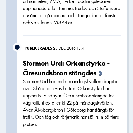
allmänheten, VMA, i vilket räddningsledaren
uppmanade alla i Lomma, Burlöv och Staffanstorp
i Skåne att gå inomhus och stänga dörrar, fönster
och ventilation. VMA:t är…
PUBLICERADES
25 DEC 2016 13:41
Stormen Urd: Orkanstyrka -
Öresundsbron stängdes
Stormen Urd har under måndagskvällen dragit in
över Skåne och västkusten. Orkanstyrka har
uppmätts i vindbyar. Öresundsbron stängde för
vägtrafik strax efter kl 22 på måndagskvällen.
Även Älvsborgsbron i Göteborg har stängts för
trafik. Och tåg och färjetrafik har ställts in på flera
platser.